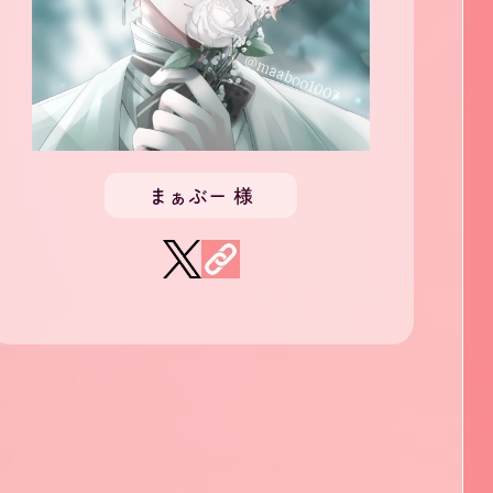
まぁぶー 様